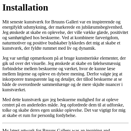
Installation
Mit seneste kunstværk for Bruuns Galleri var en inspirerende og
energifyldt udsmykning, der markerede en jubilæumsbegivenhed.
Jeg ønskede at skabe en oplevelse, der ville vække glæde, positivitet
og samhørighed hos beskuerne. Ved at kombinere farverigdom,
naturmotiver og positive budskaber lykkedes det mig at skabe et
kunstværk, der fyldte rummet med liv og dynamik.
Jeg var særligt opmærksom på at bruge kunstneriske elementer, der
gik ud over det visuelle. Jeg ønskede at skabe en følelsesmæssig
forbindelse mellem beskuerne og værket, hvor de kunne læse
mellem linjerne og opleve en dybere mening. Derfor valgte jeg at
inkorporere transparente lag og detaljer, der tillod beskuerne at se
både de overordnede sammenhænge og de mere skjulte nuancer i
kunstværket.
Med dette kunstværk gav jeg beskuerne mulighed for at opleve
centret på en anderledes måde. Jeg opfordrede dem til at udforske,
tolke og skabe deres egen unikke oplevelse. Det var vigtigt for mig
at skabe et rum for personlig fordybelse.
My latest artwork for Bruuns Gallery was an inspiring and