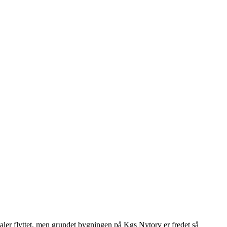
kaler flyttet, men grundet bygningen på Kgs Nytorv er fredet så